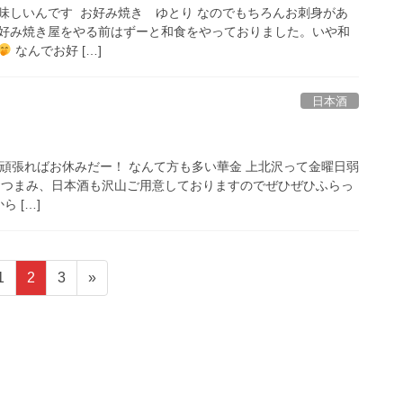
しいんです ⁡ お好み焼き ゆとり なのでもちろんお刺身があ
好み焼き屋をやる前はずーと和食をやっておりました。いや和
なんでお好 […]
日本酒
1日頑張ればお休みだー！ なんて方も多い華金️ 上北沢って金曜日弱
おつまみ、日本酒も沢山ご用意しておりますのでぜひぜひふらっ
ら […]
ペ
ペ
ペ
1
2
3
»
ー
ー
ー
ジ
ジ
ジ