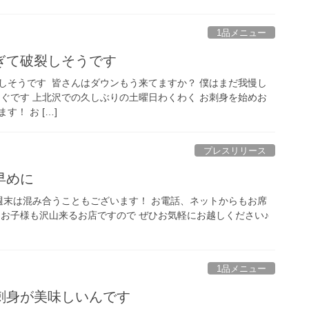
1品メニュー
ぎて破裂しそうです
そうです ⁡ 皆さんはダウンもう来てますか？ 僕はまだ我慢し
ぐです 上北沢での久しぶりの土曜日️わくわく お刺身を始めお
！ お […]
プレスリリース
めに️
⁡ 週末は混み合うこともございます！ お電話、ネットからもお席
なお子様も沢山来るお店ですので ぜひお気軽にお越しください♪ ⁡
1品メニュー
刺身が美味しいんです