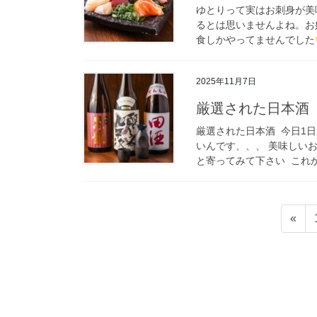
ゆとりって実はお刺身が美味
るとは思いませんよね。お
食しかやってませんでした
2025年11月7日
厳選された日本酒
厳選された日本酒 ⁡ 今日
いんです、、、 美味しい
と寄ってみて下さい ⁡ これか
投
«
稿
の
ペ
ー