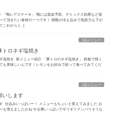
ー紹介 「鴨レアステーキ」 鴨には貧血予防、デトックス効果など栄
べて頂きたい食材の一つです！ 朝晩の冷え込みで免疫力も下が
これから […]
1品メニュー
トロネギ塩焼き️
塩焼き️ ⁡ 新メニュー紹介 「豚トロのネギ塩焼き」 鉄板で焼く
ても美味しいんです！レモンをお好みで絞って食べてみてくだ
1品メニュー
いします️
️ ⁡ 仕込みいっぱいー！ メニューもちょいと変えてみました️ お
ーも増えましたかね やる事いっぱいでギリギリテンパリそうな