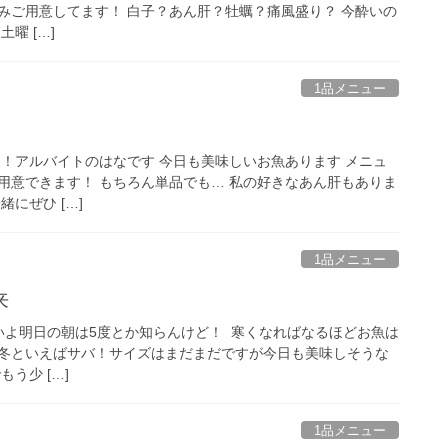
みご用意してます！ 白子？あん肝？牡蠣？痛風盛り？ 今酔いの
曜 […]
1品メニュー
は！アルバイトのはなです 今日も美味しいお魚あります メニュ
用意できます！ もちろん単品でも… 私の好きなあん肝もありま
緒にぜひ […]
1品メニュー
️
よいよ明日の朝は5度とか知らんけど！ ⁡ 寒くなればなるほどお魚は
冬といえばサバ！サイズはまだまだですが今日も美味しそうな
う少 […]
1品メニュー