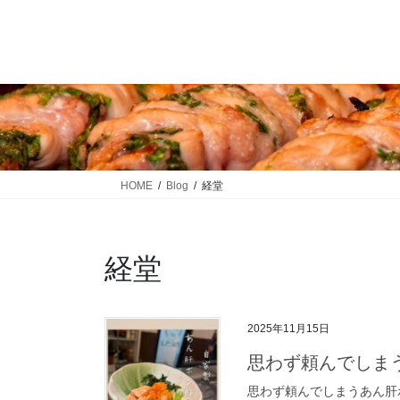
コ
ナ
ン
ビ
テ
ゲ
ン
ー
ツ
シ
に
ョ
移
ン
動
に
移
HOME
Blog
経堂
動
経堂
2025年11月15日
思わず頼んでしま
思わず頼んでしまうあん肝ポン