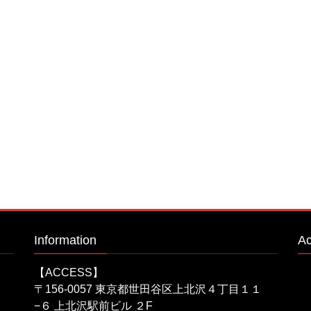
Information
A
【ACCESS】
〒156-0057 東京都世田谷区上北沢４丁目１１
−６ 上北沢駅前ビル ２F