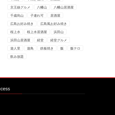
京王線グルメ
八幡山
八幡山居酒屋
千歳烏山
子連れ可
居酒屋
広島お好み焼き
広島風お好み焼き
桜上水
桜上水居酒屋
浜田山
浜田山居酒屋
経堂
経堂グルメ
遊人里
遊鳥
鉄板焼き
飯
飯テロ
飲み放題
ccess