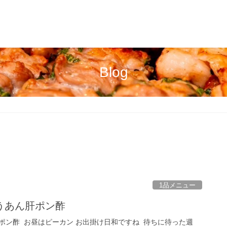
Blog
1品メニュー
うあん肝ポン酢
酢 ⁡ お昼はピーカン️ お出掛け日和ですね ⁡ 待ちに待った週