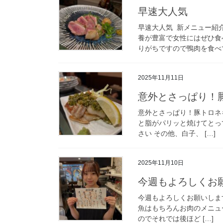
早速大人気️
早速大人気️ ⁡ 新メニュ
養が豊富で女性にはぜひ食
りがちですので鴨肉を食べて
2025年11月11日
意外とさっぱり！豚
意外とさっぱり！豚トロネギ
と脂がパリッと焼けてとっ
さい️ その他、白子、 […]
2025年11月10日
今週もよろしくお願
今週もよろしくお願いします
魚はもちろんお肉のメニュ
のでそれでは後ほど […]