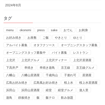
2024年8月
タグ
menu
okonomi
press
sake
おでん
お刺身
お好み焼き
お座敷
ご飯
やきとり
ゆとり
アルバイト募集
オタフクソース
オープニングスタッフ募集
オープニングスタッフ募集中
バイト募集
レストラン
上北沢
上北沢グルメ
上北沢ディナー
上北沢居酒屋
下高井戸
串焼き
串焼き遊鳥
京王線
京王線グルメ
八幡山
八幡山居酒屋
千歳烏山
子連れ可
居酒屋
広島お好み焼き
広島風お好み焼き
桜上水
桜上水居酒屋
浜田山
浜田山居酒屋
経堂
経堂グルメ
遊人里
遊鳥
鉄板焼き
飯
飯テロ
飲み放題