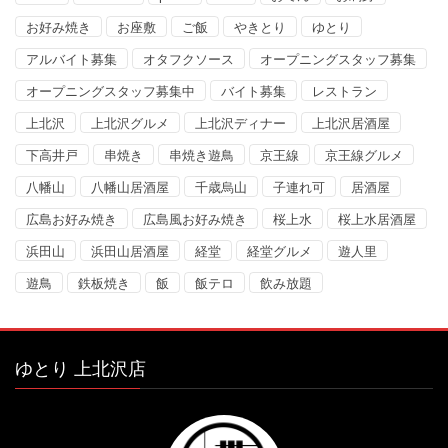
お好み焼き
お座敷
ご飯
やきとり
ゆとり
アルバイト募集
オタフクソース
オープニングスタッフ募集
オープニングスタッフ募集中
バイト募集
レストラン
上北沢
上北沢グルメ
上北沢ディナー
上北沢居酒屋
下高井戸
串焼き
串焼き遊鳥
京王線
京王線グルメ
八幡山
八幡山居酒屋
千歳烏山
子連れ可
居酒屋
広島お好み焼き
広島風お好み焼き
桜上水
桜上水居酒屋
浜田山
浜田山居酒屋
経堂
経堂グルメ
遊人里
遊鳥
鉄板焼き
飯
飯テロ
飲み放題
ゆとり 上北沢店