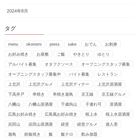
2024年8月
タグ
menu
okonomi
press
sake
おでん
お刺身
お好み焼き
お座敷
ご飯
やきとり
ゆとり
アルバイト募集
オタフクソース
オープニングスタッフ募集
オープニングスタッフ募集中
バイト募集
レストラン
上北沢
上北沢グルメ
上北沢ディナー
上北沢居酒屋
下高井戸
串焼き
串焼き遊鳥
京王線
京王線グルメ
八幡山
八幡山居酒屋
千歳烏山
子連れ可
居酒屋
広島お好み焼き
広島風お好み焼き
桜上水
桜上水居酒屋
浜田山
浜田山居酒屋
経堂
経堂グルメ
遊人里
遊鳥
鉄板焼き
飯
飯テロ
飲み放題