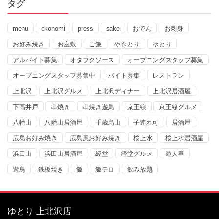
タグ
menu
okonomi
press
sake
おでん
お刺身
お好み焼き
お座敷
ご飯
やきとり
ゆとり
アルバイト募集
オタフクソース
オープニングスタッフ募集
オープニングスタッフ募集中
バイト募集
レストラン
上北沢
上北沢グルメ
上北沢ディナー
上北沢居酒屋
下高井戸
串焼き
串焼き遊鳥
京王線
京王線グルメ
八幡山
八幡山居酒屋
千歳烏山
子連れ可
居酒屋
広島お好み焼き
広島風お好み焼き
桜上水
桜上水居酒屋
浜田山
浜田山居酒屋
経堂
経堂グルメ
遊人里
遊鳥
鉄板焼き
飯
飯テロ
飲み放題
ゆとり 上北沢店