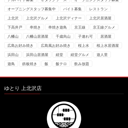
オープニングスタッフ募集中
バイト募集
レストラン
上北沢
上北沢グルメ
上北沢ディナー
上北沢居酒屋
下高井戸
串焼き
串焼き遊鳥
京王線
京王線グルメ
八幡山
八幡山居酒屋
千歳烏山
子連れ可
居酒屋
広島お好み焼き
広島風お好み焼き
桜上水
桜上水居酒屋
浜田山
浜田山居酒屋
経堂
経堂グルメ
遊人里
遊鳥
鉄板焼き
飯
飯テロ
飲み放題
ゆとり 上北沢店