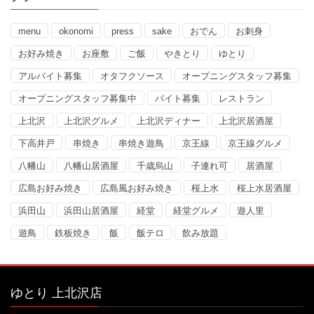
menu
okonomi
press
sake
おでん
お刺身
お好み焼き
お座敷
ご飯
やきとり
ゆとり
アルバイト募集
オタフクソース
オープニングスタッフ募集
オープニングスタッフ募集中
バイト募集
レストラン
上北沢
上北沢グルメ
上北沢ディナー
上北沢居酒屋
下高井戸
串焼き
串焼き遊鳥
京王線
京王線グルメ
八幡山
八幡山居酒屋
千歳烏山
子連れ可
居酒屋
広島お好み焼き
広島風お好み焼き
桜上水
桜上水居酒屋
浜田山
浜田山居酒屋
経堂
経堂グルメ
遊人里
遊鳥
鉄板焼き
飯
飯テロ
飲み放題
ゆとり 上北沢店