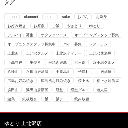
タグ
menu
okonomi
press
sake
おでん
お刺身
お好み焼き
お座敷
ご飯
やきとり
ゆとり
アルバイト募集
オタフクソース
オープニングスタッフ募集
オープニングスタッフ募集中
バイト募集
レストラン
上北沢
上北沢グルメ
上北沢ディナー
上北沢居酒屋
下高井戸
串焼き
串焼き遊鳥
京王線
京王線グルメ
八幡山
八幡山居酒屋
千歳烏山
子連れ可
居酒屋
広島お好み焼き
広島風お好み焼き
桜上水
桜上水居酒屋
浜田山
浜田山居酒屋
経堂
経堂グルメ
遊人里
遊鳥
鉄板焼き
飯
飯テロ
飲み放題
ゆとり 上北沢店