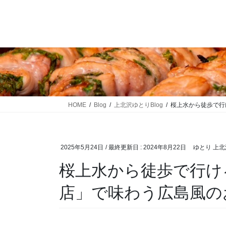
コ
ナ
ン
ビ
テ
ゲ
ン
ー
ツ
シ
に
ョ
移
ン
動
に
移
HOME
Blog
上北沢ゆとりBlog
桜上水から徒歩で行
動
2025年5月24日
/ 最終更新日 :
2024年8月22日
ゆとり 上北
桜上水から徒歩で行け
店」で味わう広島風の