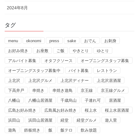
2024年8月
タグ
menu
okonomi
press
sake
おでん
お刺身
お好み焼き
お座敷
ご飯
やきとり
ゆとり
アルバイト募集
オタフクソース
オープニングスタッフ募集
オープニングスタッフ募集中
バイト募集
レストラン
上北沢
上北沢グルメ
上北沢ディナー
上北沢居酒屋
下高井戸
串焼き
串焼き遊鳥
京王線
京王線グルメ
八幡山
八幡山居酒屋
千歳烏山
子連れ可
居酒屋
広島お好み焼き
広島風お好み焼き
桜上水
桜上水居酒屋
浜田山
浜田山居酒屋
経堂
経堂グルメ
遊人里
遊鳥
鉄板焼き
飯
飯テロ
飲み放題