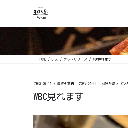
コ
ナ
ン
ビ
テ
ゲ
ン
ー
ツ
シ
に
ョ
移
ン
動
に
移
HOME
blog
プレスリリース
WBC見れます️ ⁡
動
2023-03-11
/ 最終更新日 :
2025-04-28
お好み焼き 遊人
WBC見れます️ ⁡