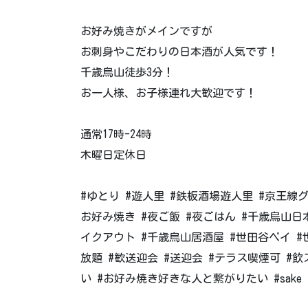
お好み焼きがメインですが
お刺身やこだわりの日本酒が人気です！
千歳烏山徒歩3分！
お一人様、お子様連れ大歓迎です！
通常17時-24時
木曜日定休日
#ゆとり #遊人里 #鉄板酒場遊人里 #京王線
お好み焼き #夜ご飯 #夜ごはん #千歳烏山日
イクアウト #千歳烏山居酒屋 #世田谷ペイ #
放題 #歓送迎会 #送迎会 #テラス喫煙可 #飲ス
い #お好み焼き好きな人と繋がりたい #sake