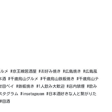
グルメ #京王線居酒屋 #お好み焼き #広島焼き #広島風
本酒 #千歳烏山グルメ #千歳烏山鉄板焼き #千歳烏山テ
世田ペイ #鉄板焼き #1人飲み大歓迎 #店内禁煙 #飲み
タグラム #insetagayam #日本酒好きな人と繋がりた
 #田酒