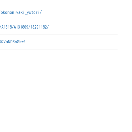
/okonomiyaki_yutori/
/A1318/A131809/13291182/
KQVaND3aSkw6