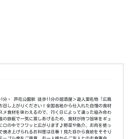
歩1分・ 芦花公園駅 徒歩11分の居酒屋＞遊人里名物「広島
お召し上がりください！全国各地から仕入れた自慢の食材
スメ食材を味わえるので、行く日によって違った組み合わ
温の鉄板で一気に蒸しあげるため、食材が持つ旨味をギュ
に口の中でフワッと広がります♪野菜や魚介、お肉を使っ
で焼き上げられるお料理は圧巻！見た目から食欲をそそり
テーブル席をご用意。お一人様からご友人とのお食事会、