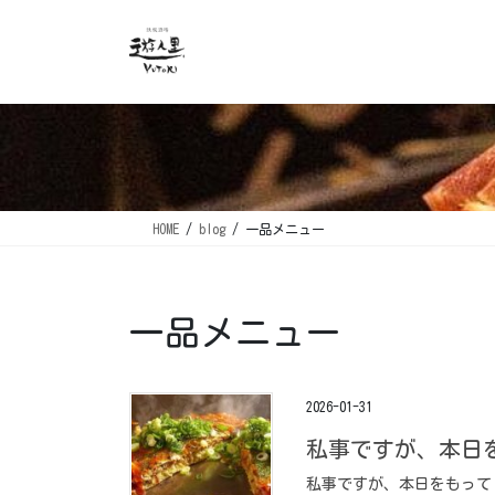
コ
ナ
ン
ビ
テ
ゲ
ン
ー
ツ
シ
に
ョ
移
ン
動
に
移
HOME
blog
一品メニュー
動
一品メニュー
2026-01-31
私事ですが、本日
私事ですが、本日をもって