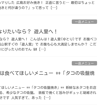
ハマりした 広島お好み焼き！ 正直に言うと… 最初はちょっと
きと何が違うの？」って思って […]
一品メニュー
なりたいなら？ 遊人里へ！
なら？ 遊人里へ！ こんばんは！遊人里(ゆとり)です お腹ペコ
烏山駅すぐの「遊人里」で お腹も心も大満足しませんか？ こだ
にぴったりのおでん &# […]
一品メニュー
は食べてほしいメニュー **「タコの吸盤焼
ほしいメニュー **「タコの吸盤焼き」** 新鮮な水タコをお店
る、希少なタコの吸盤。 鉄板で焼くと旨みがギュッと凝縮され
です 人気すぎて、あった […]