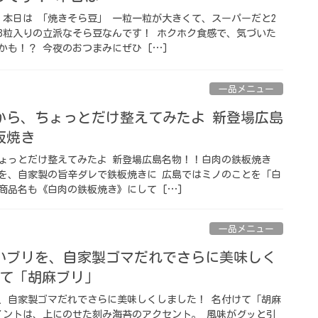
 本日は 「焼きそら豆」 一粒一粒が大きくて、スーパーだと2
3粒入りの立派なそら豆なんです！ ホクホク食感で、気づいた
も！？ 今夜のおつまみにぜひ […]
一品メニュー
から、ちょっとだけ整えてみたよ 新登場広島
板焼き
ょっとだけ整えてみたよ 新登場広島名物！！白肉の鉄板焼き
を、自家製の旨辛ダレで鉄板焼きに 広島ではミノのことを「白
商品名も《白肉の鉄板焼き》にして […]
一品メニュー
いブリを、自家製ゴマだれでさらに美味しく
けて「胡麻ブリ」
、自家製ゴマだれでさらに美味しくしました！ 名付けて「胡麻
イントは、上にのせた刻み海苔のアクセント。 風味がグッと引