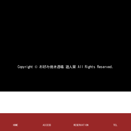
Copyright ©
お好み焼き酒場 遊人里
All Rights Reserved.
HOME
ACCESS
RESERVATION
TEL