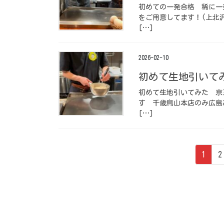
初めての一発合格 ⁡ 稀に一
をご用意してます！(上北沢
[…]
2026-02-10
初めて生地引いてみた
初めて生地引いてみた️ ⁡
す️ ⁡ ️千歳烏山本店の
[…]
投
ペ
1
2
稿
ー
ジ
の
ペ
ー