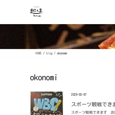
コ
ナ
ン
ビ
テ
ゲ
ン
ー
ツ
シ
に
ョ
移
ン
動
に
移
HOME
blog
okonomi
動
okonomi
2026-03-07
スポーツ観戦できます
スポーツ観戦できます️ ⁡