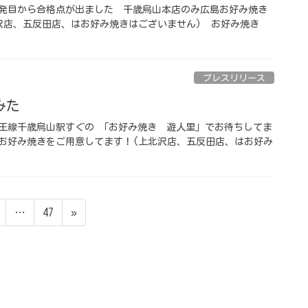
発目から合格点が出ました️ ⁡ ️千歳烏山本店のみ広島お好み焼き
店、五反田店、はお好み焼きはございません) ⁡ ️お好み焼き
プレスリリース
️ ⁡
 京王線千歳烏山駅すぐの 「お好み焼き 遊人里」でお待ちしてま
み広島お好み焼きをご用意してます！(上北沢店、五反田店、はお好み
ペ
ペ
…
47
»
ー
ー
ジ
ジ