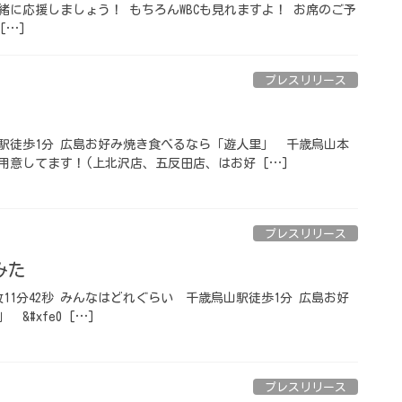
緒に応援しましょう！ もちろんWBCも見れますよ！ お席のご予
[…]
プレスリリース
山駅徒歩1分️ 広島お好み焼き食べるなら「遊人里」️ ⁡ ️千歳烏山本
用意してます！(上北沢店、五反田店、はお好 […]
プレスリリース
️ ⁡
枚11分42秒️ みんなはどれぐらい️ ⁡ 千歳烏山駅徒歩1分️ 広島お好
 &#xfe0 […]
プレスリリース