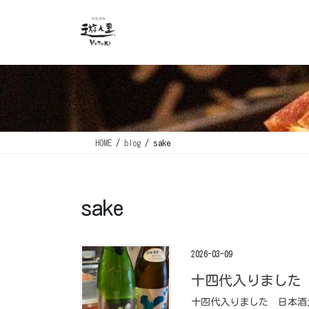
コ
ナ
ン
ビ
テ
ゲ
ン
ー
ツ
シ
に
ョ
移
ン
動
に
移
HOME
blog
sake
動
sake
2026-03-09
十四代入りました ⁡
十四代入りました ⁡ 日本