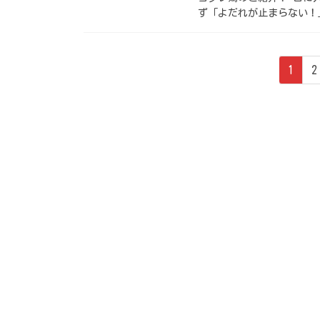
ず「よだれが止まらない！
投
ペ
1
2
稿
ー
ジ
の
ペ
ー
ジ
送
り