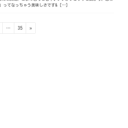
」ってなっちゃう美味しさです& […]
ペ
ペ
…
35
»
ー
ー
ジ
ジ