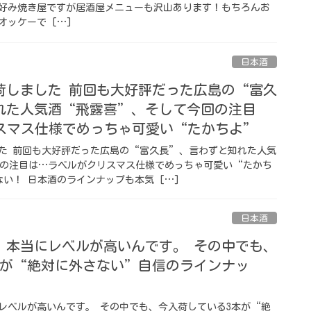
️お好み焼き屋ですが居酒屋メニューも沢山あります！もちろんお
ッケーで […]
日本酒
荷しました 前回も大好評だった広島の“富久
れた人気酒“飛露喜”、そして今回の注目
スマス仕様でめっちゃ可愛い“たかちよ”
た 前回も大好評だった広島の“富久長”、言わずと知れた人気
の注目は…ラベルがクリスマス仕様でめっちゃ可愛い“たかち
い！ 日本酒のラインナップも本気 […]
日本酒
、本当にレベルが高いんです。 その中でも、
本が“絶対に外さない”自信のラインナッ
レベルが高いんです。 その中でも、今入荷している3本が“絶