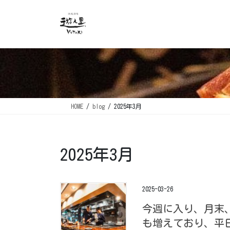
コ
ナ
ン
ビ
テ
ゲ
ン
ー
ツ
シ
に
ョ
移
ン
動
に
移
HOME
blog
2025年3月
動
2025年3月
2025-03-26
今週に入り、月末
も増えており、平