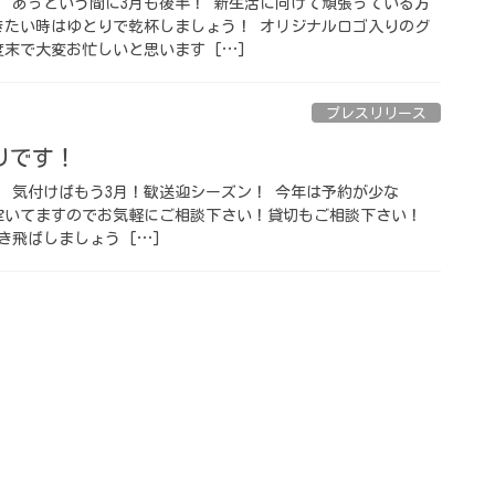
⁡ あっという間に3月も後半！ 新生活に向けて頑張っている方
きたい時はゆとりで乾杯しましょう！ オリジナルロゴ入りのグ
末で大変お忙しいと思います […]
プレスリリース
です！ ⁡
⁡ 気付けばもう3月！歓送迎シーズン！ 今年は予約が少な
空いてますのでお気軽にご相談下さい！貸切もご相談下さい！
飛ばしましょう️ […]