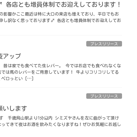
♂️ 各店とも増員体制でお迎えしております！
の影響かここ最近は特に大口の来店も増えており、平日でもお
申し訳なく思っております‍♂️ 各店とも増員体制でお迎えしてお
プレスリリース
ップ️ ⁡
 ⁡ 昔は家でも食べてた生レバー。 今ではお店でも食べれなくな
店では馬のレバーをご用意しています！ 牛よりコリコリしてる
ペロっとい […]
プレスリリース
します️ ⁡
️ ⁡ 千歳烏山駅より1分以内️ シミズヤさんを左に曲がって頂け
なってきて夜はお酒を飲みたくなりますね！ぜひお気軽にお越し