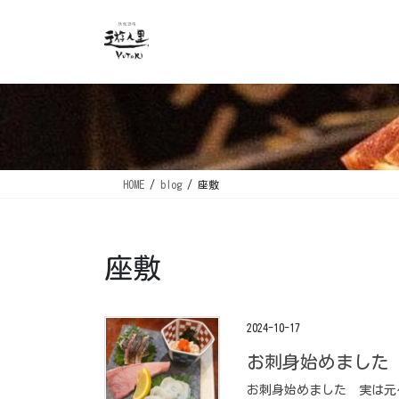
コ
ナ
ン
ビ
テ
ゲ
ン
ー
ツ
シ
に
ョ
移
ン
動
に
移
HOME
blog
座敷
動
座敷
2024-10-17
お刺身始めました️ ⁡
お刺身始めました️ ⁡ 実