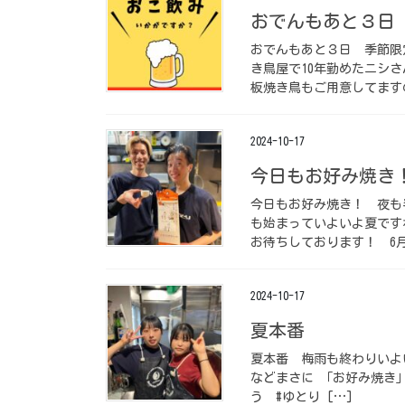
おでんもあと３日️ ⁡
おでんもあと３日️ ⁡ 季
き鳥屋で10年勤めたニシ
板焼き鳥もご用意してますの
2024-10-17
今日もお好み焼き！
今日もお好み焼き！ ⁡ 夜
も始まっていよいよ夏です
お待ちしております！ ⁡ 6
2024-10-17
夏本番️ ⁡
夏本番️ ⁡ 梅雨も終わり
などまさに 「お好み焼き
う️ ⁡ #ゆとり […]