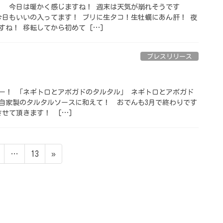
 ⁡ 今日は暖かく感じますね！ 週末は天気が崩れそうです
 今日もいいの入ってます！ ブリに生タコ！生牡蠣にあん肝！ 夜
ね！ 移転してから初めて […]
プレスリリース
ュー！ 「ネギトロとアボガドのタルタル」 ネギトロとアボガド
自家製のタルタルソースに和えて！ ⁡ おでんも3月で終わりです
て頂きます！ ⁡ […]
ペ
ペ
…
13
»
ー
ー
ジ
ジ