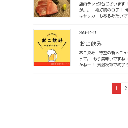
店内テレビ3台ございます！
が。。 ⁡ 絶好調の白子！
はサッカーもあるみたいです
2024-10-17
おこ飲み ⁡
おこ飲み ⁡ 待望の新メニ
って。 もう美味いですね 
かねー！ 気温次第で終了させ
投
ペ
1
2
稿
ー
ジ
の
ペ
ー