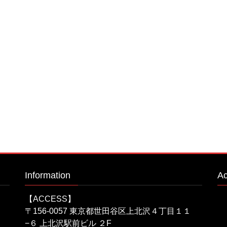
Information
A
【ACCESS】
〒156-0057 東京都世田谷区上北沢４丁目１１
−６ 上北沢駅前ビル ２F