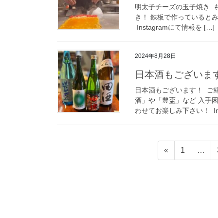
明太子チーズの玉子焼き ⁡
き！ 鉄板で作っていると
⁡ Instagramにて情報を […]
2024年8月28日
日本酒もございま
日本酒もございます！ ⁡ 
酒」や「豊盃」など 入手困
わせてお楽しみ下さい！ ⁡ Inst
投
ペ
«
1
…
稿
ー
ジ
の
ペ
ー