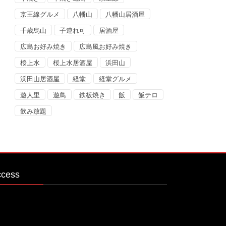
京王線グルメ
八幡山
八幡山居酒屋
千歳烏山
子連れ可
居酒屋
広島お好み焼き
広島風お好み焼き
桜上水
桜上水居酒屋
浜田山
浜田山居酒屋
経堂
経堂グルメ
遊人里
遊鳥
鉄板焼き
飯
飯テロ
飲み放題
ccess