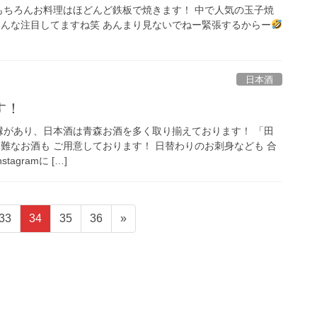
 もちろんお料理はほどんど鉄板で焼きます！ 中で人気の玉子焼
みんな注目してますね笑 あんまり見ないでねー緊張するからー
日本酒
す！
ご縁があり、日本酒は青森お酒を多く取り揃えております！ 「田
難なお酒も ご用意しております！ 日替わりのお刺身なども 合
agramに […]
ペ
ペ
ペ
ペ
33
34
35
36
»
ー
ー
ー
ー
ジ
ジ
ジ
ジ