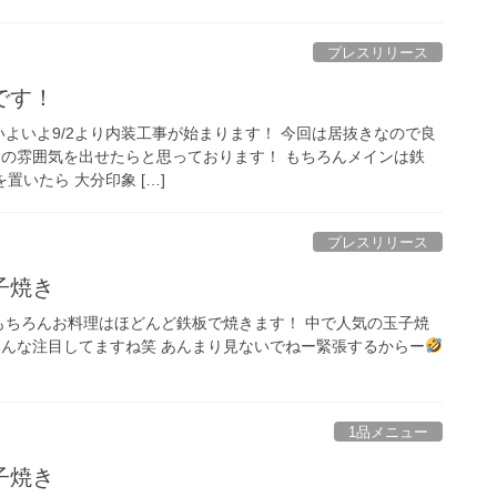
プレスリリース
です！
 いよいよ9/2より内装工事が始まります！ 今回は居抜きなので良
りの雰囲気を出せたらと思っております！ もちろんメインは鉄
を置いたら 大分印象 […]
プレスリリース
子焼き
 もちろんお料理はほどんど鉄板で焼きます！ 中で人気の玉子焼
みんな注目してますね笑 あんまり見ないでねー緊張するからー
1品メニュー
子焼き