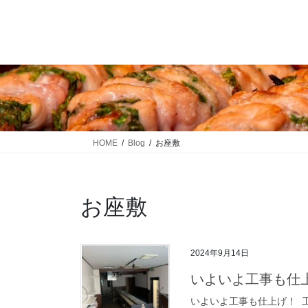
コ
ナ
ン
ビ
テ
ゲ
ン
ー
ツ
シ
に
ョ
移
ン
動
に
移
HOME
Blog
お座敷
動
お座敷
2024年9月14日
いよいよ工事も仕
いよいよ工事も仕上げ！ ⁡