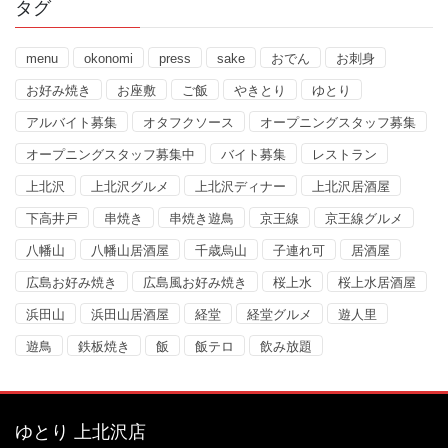
タグ
menu
okonomi
press
sake
おでん
お刺身
お好み焼き
お座敷
ご飯
やきとり
ゆとり
アルバイト募集
オタフクソース
オープニングスタッフ募集
オープニングスタッフ募集中
バイト募集
レストラン
上北沢
上北沢グルメ
上北沢ディナー
上北沢居酒屋
下高井戸
串焼き
串焼き遊鳥
京王線
京王線グルメ
八幡山
八幡山居酒屋
千歳烏山
子連れ可
居酒屋
広島お好み焼き
広島風お好み焼き
桜上水
桜上水居酒屋
浜田山
浜田山居酒屋
経堂
経堂グルメ
遊人里
遊鳥
鉄板焼き
飯
飯テロ
飲み放題
ゆとり 上北沢店