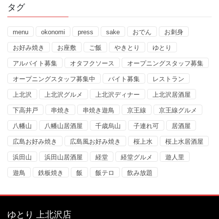
タグ
menu
okonomi
press
sake
おでん
お刺身
お好み焼き
お座敷
ご飯
やきとり
ゆとり
アルバイト募集
オタフクソース
オープニングスタッフ募集
オープニングスタッフ募集中
バイト募集
レストラン
上北沢
上北沢グルメ
上北沢ディナー
上北沢居酒屋
下高井戸
串焼き
串焼き遊鳥
京王線
京王線グルメ
八幡山
八幡山居酒屋
千歳烏山
子連れ可
居酒屋
広島お好み焼き
広島風お好み焼き
桜上水
桜上水居酒屋
浜田山
浜田山居酒屋
経堂
経堂グルメ
遊人里
遊鳥
鉄板焼き
飯
飯テロ
飲み放題
ゆとり 上北沢店