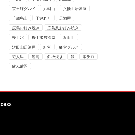
京王線グルメ
八幡山
八幡山居酒屋
千歳烏山
子連れ可
居酒屋
広島お好み焼き
広島風お好み焼き
桜上水
桜上水居酒屋
浜田山
浜田山居酒屋
経堂
経堂グルメ
遊人里
遊鳥
鉄板焼き
飯
飯テロ
飲み放題
ccess