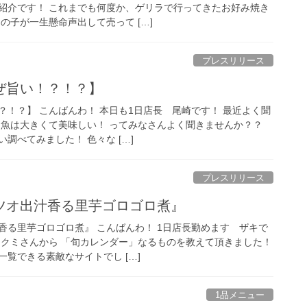
紹介です！ これまでも何度か、ゲリラで行ってきたお好み焼き
の子が一生懸命声出して売って […]
プレスリリース
ぜ旨い！？！？】
？！？】 こんばんわ！ 本日も1日店長 尾崎です！ 最近よく聞
刀魚は大きくて美味しい！ ってみなさんよく聞きませんか？？
調べてみました！ 色々な […]
プレスリリース
ツオ出汁香る里芋ゴロゴロ煮』
香る里芋ゴロゴロ煮』 こんばんわ！ 1日店長勤めます ザキで
タクミさんから 「旬カレンダー」なるものを教えて頂きました！
覧できる素敵なサイトでし […]
1品メニュー