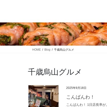
コ
ナ
ン
ビ
テ
ゲ
ン
ー
ツ
シ
に
ョ
移
ン
動
に
移
HOME
Blog
千歳烏山グルメ
動
千歳烏山グルメ
2025年9月18日
こんばんわ！
こんばんわ！ 1日店長率