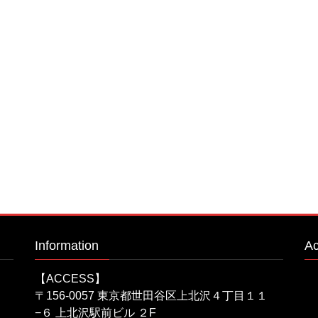
Information
A
【ACCESS】
〒156-0057 東京都世田谷区上北沢４丁目１１
−６ 上北沢駅前ビル ２F