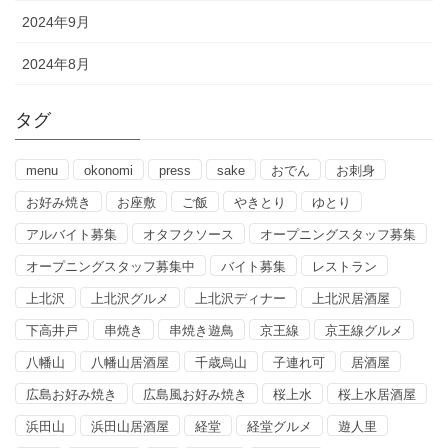
2024年9月
2024年8月
タグ
menu
okonomi
press
sake
おでん
お刺身
お好み焼き
お座敷
ご飯
やきとり
ゆとり
アルバイト募集
オタフクソース
オープニングスタッフ募集
オープニングスタッフ募集中
バイト募集
レストラン
上北沢
上北沢グルメ
上北沢ディナー
上北沢居酒屋
下高井戸
串焼き
串焼き遊鳥
京王線
京王線グルメ
八幡山
八幡山居酒屋
千歳烏山
子連れ可
居酒屋
広島お好み焼き
広島風お好み焼き
桜上水
桜上水居酒屋
浜田山
浜田山居酒屋
経堂
経堂グルメ
遊人里