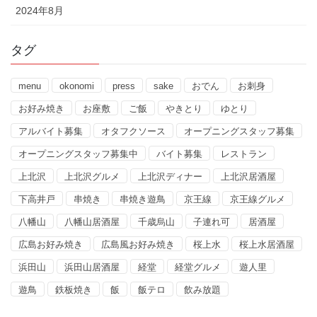
2024年8月
タグ
menu
okonomi
press
sake
おでん
お刺身
お好み焼き
お座敷
ご飯
やきとり
ゆとり
アルバイト募集
オタフクソース
オープニングスタッフ募集
オープニングスタッフ募集中
バイト募集
レストラン
上北沢
上北沢グルメ
上北沢ディナー
上北沢居酒屋
下高井戸
串焼き
串焼き遊鳥
京王線
京王線グルメ
八幡山
八幡山居酒屋
千歳烏山
子連れ可
居酒屋
広島お好み焼き
広島風お好み焼き
桜上水
桜上水居酒屋
浜田山
浜田山居酒屋
経堂
経堂グルメ
遊人里
遊鳥
鉄板焼き
飯
飯テロ
飲み放題