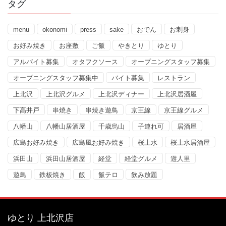
タグ
menu
okonomi
press
sake
おでん
お刺身
お好み焼き
お座敷
ご飯
やきとり
ゆとり
アルバイト募集
オタフクソース
オープニングスタッフ募集
オープニングスタッフ募集中
バイト募集
レストラン
上北沢
上北沢グルメ
上北沢ディナー
上北沢居酒屋
下高井戸
串焼き
串焼き遊鳥
京王線
京王線グルメ
八幡山
八幡山居酒屋
千歳烏山
子連れ可
居酒屋
広島お好み焼き
広島風お好み焼き
桜上水
桜上水居酒屋
浜田山
浜田山居酒屋
経堂
経堂グルメ
遊人里
遊鳥
鉄板焼き
飯
飯テロ
飲み放題
ゆとり 上北沢店