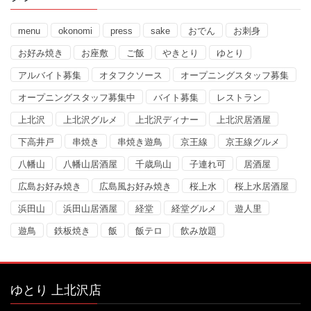
menu
okonomi
press
sake
おでん
お刺身
お好み焼き
お座敷
ご飯
やきとり
ゆとり
アルバイト募集
オタフクソース
オープニングスタッフ募集
オープニングスタッフ募集中
バイト募集
レストラン
上北沢
上北沢グルメ
上北沢ディナー
上北沢居酒屋
下高井戸
串焼き
串焼き遊鳥
京王線
京王線グルメ
八幡山
八幡山居酒屋
千歳烏山
子連れ可
居酒屋
広島お好み焼き
広島風お好み焼き
桜上水
桜上水居酒屋
浜田山
浜田山居酒屋
経堂
経堂グルメ
遊人里
遊鳥
鉄板焼き
飯
飯テロ
飲み放題
ゆとり 上北沢店