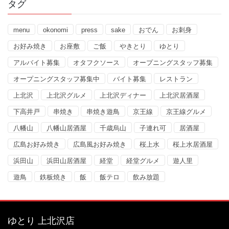
タグ
menu
okonomi
press
sake
おでん
お刺身
お好み焼き
お座敷
ご飯
やきとり
ゆとり
アルバイト募集
オタフクソース
オープニングスタッフ募集
オープニングスタッフ募集中
バイト募集
レストラン
上北沢
上北沢グルメ
上北沢ディナー
上北沢居酒屋
下高井戸
串焼き
串焼き遊鳥
京王線
京王線グルメ
八幡山
八幡山居酒屋
千歳烏山
子連れ可
居酒屋
広島お好み焼き
広島風お好み焼き
桜上水
桜上水居酒屋
浜田山
浜田山居酒屋
経堂
経堂グルメ
遊人里
遊鳥
鉄板焼き
飯
飯テロ
飲み放題
ゆとり 上北沢店