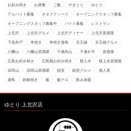
お好み焼き
お座敷
ご飯
やきとり
ゆとり
アルバイト募集
オタフクソース
オープニングスタッフ募集
オープニングスタッフ募集中
バイト募集
レストラン
上北沢
上北沢グルメ
上北沢ディナー
上北沢居酒屋
下高井戸
串焼き
串焼き遊鳥
京王線
京王線グルメ
八幡山
八幡山居酒屋
千歳烏山
子連れ可
居酒屋
広島お好み焼き
広島風お好み焼き
桜上水
桜上水居酒屋
浜田山
浜田山居酒屋
経堂
経堂グルメ
遊人里
遊鳥
鉄板焼き
飯
飯テロ
飲み放題
ゆとり 上北沢店