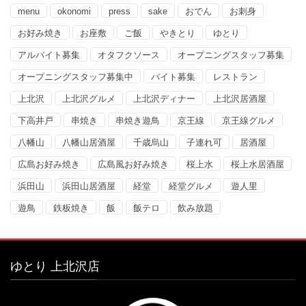
menu
okonomi
press
sake
おでん
お刺身
お好み焼き
お座敷
ご飯
やきとり
ゆとり
アルバイト募集
オタフクソース
オープニングスタッフ募集
オープニングスタッフ募集中
バイト募集
レストラン
上北沢
上北沢グルメ
上北沢ディナー
上北沢居酒屋
下高井戸
串焼き
串焼き遊鳥
京王線
京王線グルメ
八幡山
八幡山居酒屋
千歳烏山
子連れ可
居酒屋
広島お好み焼き
広島風お好み焼き
桜上水
桜上水居酒屋
浜田山
浜田山居酒屋
経堂
経堂グルメ
遊人里
遊鳥
鉄板焼き
飯
飯テロ
飲み放題
ゆとり 上北沢店