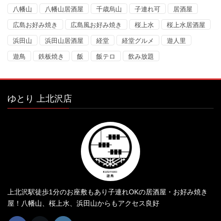
八幡山
八幡山居酒屋
千歳烏山
子連れ可
居酒屋
広島お好み焼き
広島風お好み焼き
桜上水
桜上水居酒屋
浜田山
浜田山居酒屋
経堂
経堂グルメ
遊人里
遊鳥
鉄板焼き
飯
飯テロ
飲み放題
ゆとり 上北沢店
上北沢駅徒歩1分のお座敷もあり子連れOKの居酒屋・お好み焼き
屋！八幡山、桜上水、浜田山からもアクセス良好