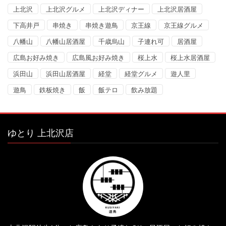
上北沢
上北沢グルメ
上北沢ディナー
上北沢居酒屋
下高井戸
串焼き
串焼き遊鳥
京王線
京王線グルメ
八幡山
八幡山居酒屋
千歳烏山
子連れ可
居酒屋
広島お好み焼き
広島風お好み焼き
桜上水
桜上水居酒屋
浜田山
浜田山居酒屋
経堂
経堂グルメ
遊人里
遊鳥
鉄板焼き
飯
飯テロ
飲み放題
ゆとり 上北沢店