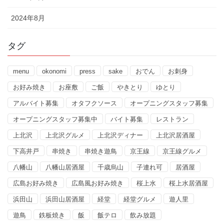
2024年8月
タグ
menu
okonomi
press
sake
おでん
お刺身
お好み焼き
お座敷
ご飯
やきとり
ゆとり
アルバイト募集
オタフクソース
オープニングスタッフ募集
オープニングスタッフ募集中
バイト募集
レストラン
上北沢
上北沢グルメ
上北沢ディナー
上北沢居酒屋
下高井戸
串焼き
串焼き遊鳥
京王線
京王線グルメ
八幡山
八幡山居酒屋
千歳烏山
子連れ可
居酒屋
広島お好み焼き
広島風お好み焼き
桜上水
桜上水居酒屋
浜田山
浜田山居酒屋
経堂
経堂グルメ
遊人里
遊鳥
鉄板焼き
飯
飯テロ
飲み放題