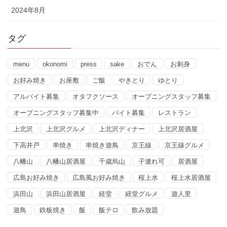
2024年8月
タグ
menu
okonomi
press
sake
おでん
お刺身
お好み焼き
お座敷
ご飯
やきとり
ゆとり
アルバイト募集
オタフクソース
オープニングスタッフ募集
オープニングスタッフ募集中
バイト募集
レストラン
上北沢
上北沢グルメ
上北沢ディナー
上北沢居酒屋
下高井戸
串焼き
串焼き遊鳥
京王線
京王線グルメ
八幡山
八幡山居酒屋
千歳烏山
子連れ可
居酒屋
広島お好み焼き
広島風お好み焼き
桜上水
桜上水居酒屋
浜田山
浜田山居酒屋
経堂
経堂グルメ
遊人里
遊鳥
鉄板焼き
飯
飯テロ
飲み放題