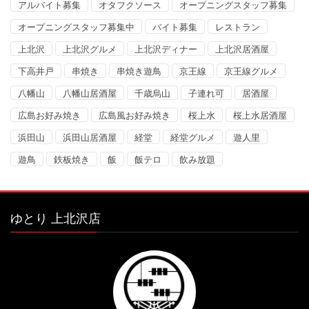
アルバイト募集
オタフクソース
オープニングスタッフ募集
オープニングスタッフ募集中
バイト募集
レストラン
上北沢
上北沢グルメ
上北沢ディナー
上北沢居酒屋
下高井戸
串焼き
串焼き遊鳥
京王線
京王線グルメ
八幡山
八幡山居酒屋
千歳烏山
子連れ可
居酒屋
広島お好み焼き
広島風お好み焼き
桜上水
桜上水居酒屋
浜田山
浜田山居酒屋
経堂
経堂グルメ
遊人里
遊鳥
鉄板焼き
飯
飯テロ
飲み放題
ゆとり 上北沢店