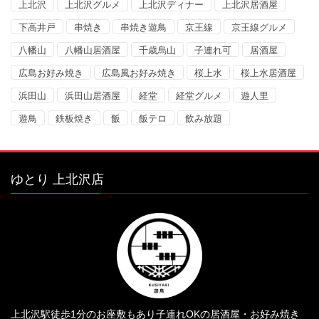
上北沢
上北沢グルメ
上北沢ディナー
上北沢居酒屋
下高井戸
串焼き
串焼き遊鳥
京王線
京王線グルメ
八幡山
八幡山居酒屋
千歳烏山
子連れ可
居酒屋
広島お好み焼き
広島風お好み焼き
桜上水
桜上水居酒屋
浜田山
浜田山居酒屋
経堂
経堂グルメ
遊人里
遊鳥
鉄板焼き
飯
飯テロ
飲み放題
ゆとり 上北沢店
上北沢駅徒歩1分のお座敷もあり子連れOKの居酒屋・お好み焼き