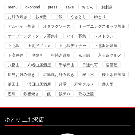
menu
okonomi
press
sake
おでん
お刺身
お好み焼き
お座敷
ご飯
やきとり
ゆとり
アルバイト募集
オタフクソース
オープニングスタッフ募集
オープニングスタッフ募集中
バイト募集
レストラン
上北沢
上北沢グルメ
上北沢ディナー
上北沢居酒屋
下高井戸
串焼き
串焼き遊鳥
京王線
京王線グルメ
八幡山
八幡山居酒屋
千歳烏山
子連れ可
居酒屋
広島お好み焼き
広島風お好み焼き
桜上水
桜上水居酒屋
浜田山
浜田山居酒屋
経堂
経堂グルメ
遊人里
遊鳥
鉄板焼き
飯
飯テロ
飲み放題
ゆとり 上北沢店