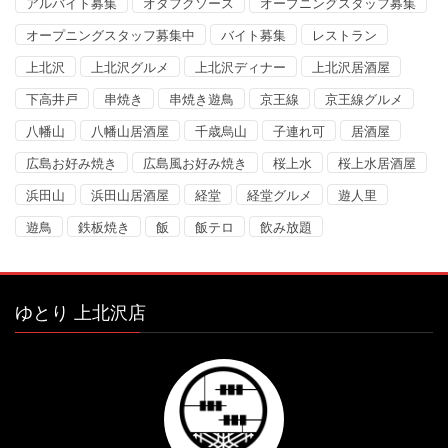
アルバイト募集
オタフクソース
オープニングスタッフ募集
オープニングスタッフ募集中
バイト募集
レストラン
上北沢
上北沢グルメ
上北沢ディナー
上北沢居酒屋
下高井戸
串焼き
串焼き遊鳥
京王線
京王線グルメ
八幡山
八幡山居酒屋
千歳烏山
子連れ可
居酒屋
広島お好み焼き
広島風お好み焼き
桜上水
桜上水居酒屋
浜田山
浜田山居酒屋
経堂
経堂グルメ
遊人里
遊鳥
鉄板焼き
飯
飯テロ
飲み放題
ゆとり 上北沢店