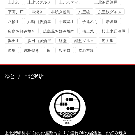
上北沢
上北沢グルメ
上北沢ディナー
上北沢居酒屋
下高井戸
串焼き
串焼き遊鳥
京王線
京王線グルメ
八幡山
八幡山居酒屋
千歳烏山
子連れ可
居酒屋
広島お好み焼き
広島風お好み焼き
桜上水
桜上水居酒屋
浜田山
浜田山居酒屋
経堂
経堂グルメ
遊人里
遊鳥
鉄板焼き
飯
飯テロ
飲み放題
ゆとり 上北沢店
上北沢駅徒歩1分のお座敷もあり子連れOKの居酒屋・お好み焼き