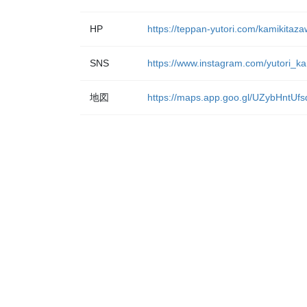
HP
https://teppan-yutori.com/kamikitaza
SNS
https://www.instagram.com/yutori_ka
地図
https://maps.app.goo.gl/UZybHntU