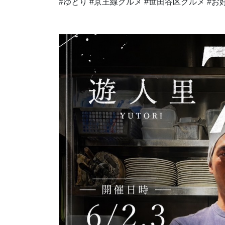
#ゆとり #京王線グルメ #世田谷区グルメ #お好み