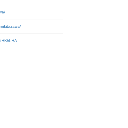
wa/
mikitazawa/
fsdHKhLHA