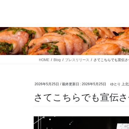
コ
ナ
ン
ビ
テ
ゲ
ン
ー
ツ
シ
に
ョ
移
ン
動
に
移
HOME
Blog
プレスリリース
さてこちらでも宣伝さ
動
2026年5月25日
/ 最終更新日 :
2026年5月25日
ゆとり 上北
さてこちらでも宣伝さ