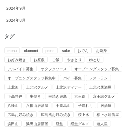
2024年9月
2024年8月
タグ
menu
okonomi
press
sake
おでん
お刺身
お好み焼き
お座敷
ご飯
やきとり
ゆとり
アルバイト募集
オタフクソース
オープニングスタッフ募集
オープニングスタッフ募集中
バイト募集
レストラン
上北沢
上北沢グルメ
上北沢ディナー
上北沢居酒屋
下高井戸
串焼き
串焼き遊鳥
京王線
京王線グルメ
八幡山
八幡山居酒屋
千歳烏山
子連れ可
居酒屋
広島お好み焼き
広島風お好み焼き
桜上水
桜上水居酒屋
浜田山
浜田山居酒屋
経堂
経堂グルメ
遊人里