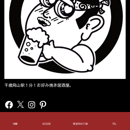
千歳烏山駅１分！お好み焼き居酒屋。
Facebook
X
Instagram
Pinterest
Infomation
HOME
ACCESS
RESERVATION
TEL