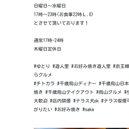
日曜日〜水曜日
17時〜23時(お食事22時Ｌ.O)
とさせて頂いております！
通常17時-24時
木曜日定休日
#ゆとり #遊人里 #お好み焼き遊人里 #京王
らグルメ
#チトカラ #千歳烏山ディナー #千歳烏山日本
焼き #千歳烏山テイクアウト #烏山グルメ #生
大歓迎 #店内禁煙 #テラス犬ok #テラス喫煙可 
がりたい #お好み焼き #sake