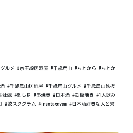
線グルメ #京王線居酒屋 #千歳烏山 #ちとから #ちとか
酒 #千歳烏山居酒屋 #千歳烏山グルメ #千歳烏山鉄板
牡蠣 #刺し身 #串焼き #日本酒 #鉄板焼き #1人飲み
#飲スタグラム #insetagayam #日本酒好きな人と繋