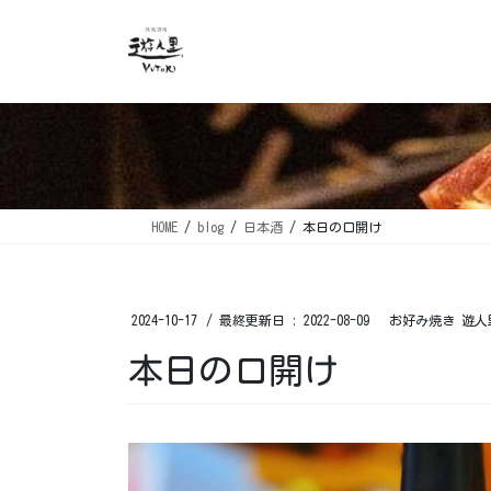
コ
ナ
ン
ビ
テ
ゲ
ン
ー
ツ
シ
に
ョ
移
ン
動
に
移
HOME
blog
日本酒
本日の口開け ⁡
動
2024-10-17
/ 最終更新日 :
2022-08-09
お好み焼き 遊人
本日の口開け ⁡