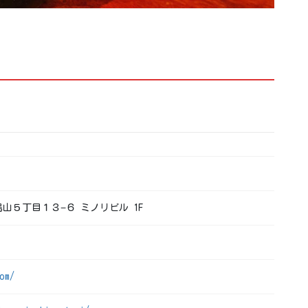
南烏山５丁目１３−６ ミノリビル 1F
om/