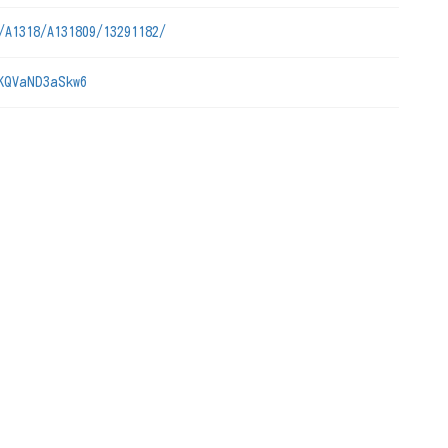
/A1318/A131809/13291182/
KQVaND3aSkw6