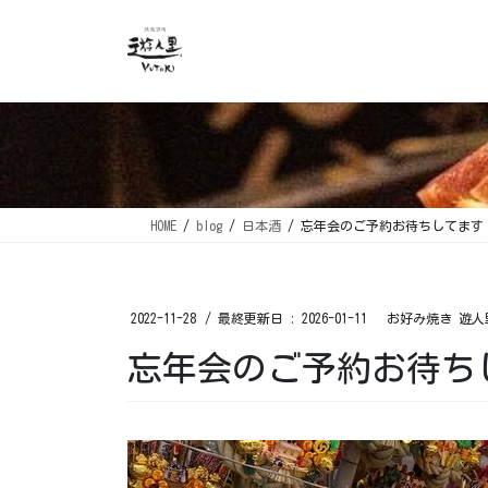
コ
ナ
ン
ビ
テ
ゲ
ン
ー
ツ
シ
に
ョ
移
ン
動
に
移
HOME
blog
日本酒
忘年会のご予約お待ちしてます！
動
2022-11-28
/ 最終更新日 :
2026-01-11
お好み焼き 遊人
忘年会のご予約お待ちし