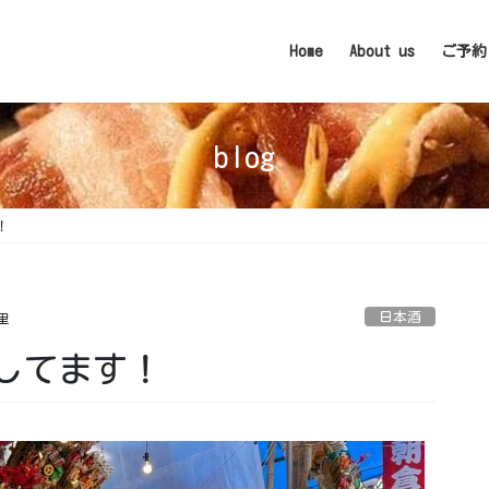
Home
About us
ご予約
blog
 ⁡
日本酒
里
てます！ ⁡