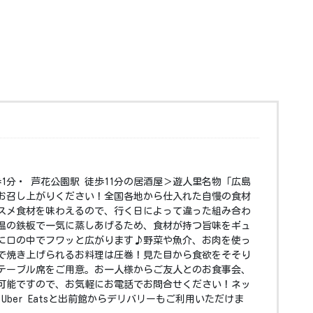
歩1分・ 芦花公園駅 徒歩11分の居酒屋＞遊人里名物「広島
お召し上がりください！全国各地から仕入れた自慢の食材
スメ食材を味わえるので、行く日によって違った組み合わ
温の鉄板で一気に蒸しあげるため、食材が持つ旨味をギュ
に口の中でフワッと広がります♪野菜や魚介、お肉を使っ
で焼き上げられるお料理は圧巻！見た目から食欲をそそり
テーブル席をご用意。お一人様からご友人とのお食事会、
可能ですので、お気軽にお電話でお問合せください！ネッ
Uber Eatsと出前館からデリバリーもご利用いただけま