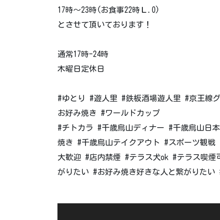
17時〜23時(お食事22時Ｌ.O)
とさせて頂いております！
通常17時-24時
木曜日定休日
#ゆとり #遊人里 #鉄板酒場遊人里 #京王線
お好み焼き #ワールドカップ
#チトカラ #千歳烏山ディナー #千歳烏山日本
焼き #千歳烏山テイクアウト #スポーツ観戦 
大歓迎 #店内禁煙 #テラス犬ok #テラス喫煙可 
がりたい #お好み焼き好きな人と繋がりたい #s
動