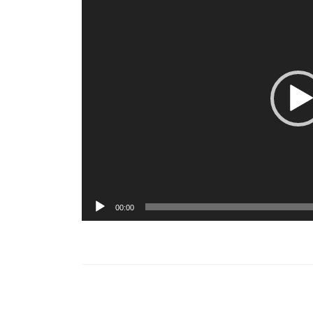
画
プ
レ
ー
ヤ
ー
00:00