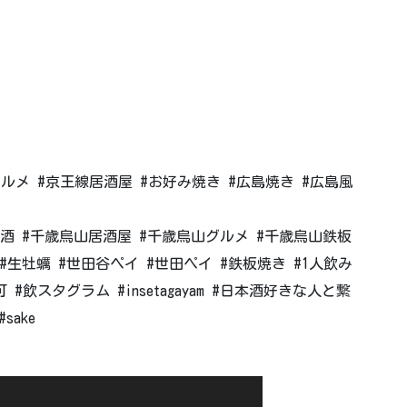
グルメ #京王線居酒屋 #お好み焼き #広島焼き #広島風
酒 #千歳烏山居酒屋 #千歳烏山グルメ #千歳烏山鉄板
#生牡蠣 #世田谷ペイ #世田ペイ #鉄板焼き #1人飲み
#飲スタグラム #insetagayam #日本酒好きな人と繋
ake