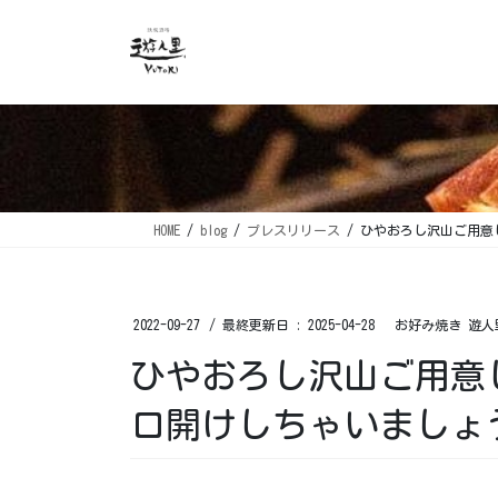
コ
ナ
ン
ビ
テ
ゲ
ン
ー
ツ
シ
に
ョ
移
ン
動
に
移
HOME
blog
プレスリリース
ひやおろし沢山ご用意
動
2022-09-27
/ 最終更新日 :
2025-04-28
お好み焼き 遊人
ひやおろし沢山ご用意
口開けしちゃいましょ