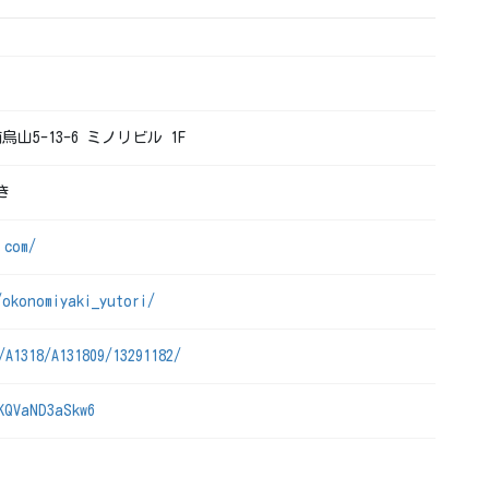
烏山5-13-6 ミノリビル 1F
き
.com/
/okonomiyaki_yutori/
/A1318/A131809/13291182/
KQVaND3aSkw6