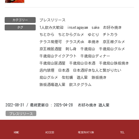
プレスリリース
カテゴリー
1人飲み大歓迎
insetagayam
sake
お好み焼き
タグ
ちとから
ちとからグルメ
ゆとり
チトカラ
テラス喫煙可
テラス犬ok
串焼き
京王線グルメ
京王線居酒屋
刺し身
千歳烏山
千歳烏山グルメ
千歳烏山テイクアウト
千歳烏山ディナー
千歳烏山居酒屋
千歳烏山日本酒
千歳烏山鉄板焼き
店内禁煙
日本酒
日本酒好きな人と繋がりたい
烏山グルメ
生牡蠣
遊人里
鉄板焼き
鉄板酒場遊人里
飲スタグラム
2022-08-31
/ 最終更新日 :
2025-04-28
お好み焼き 遊人里
プレスリリース
ひやおろし大量入荷 ⁡
HOME
ACCESS
RESERVATION
TEL