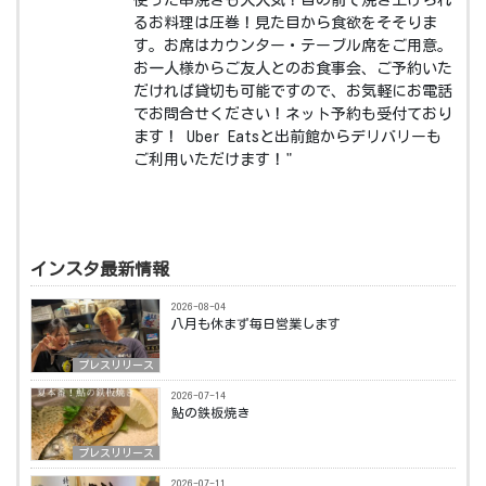
使った串焼きも大人気！目の前で焼き上げられ
るお料理は圧巻！見た目から食欲をそそりま
す。お席はカウンター・テーブル席をご用意。
お一人様からご友人とのお食事会、ご予約いた
だければ貸切も可能ですので、お気軽にお電話
でお問合せください！ネット予約も受付ており
ます！ Uber Eatsと出前館からデリバリーも
ご利用いただけます！"
インスタ最新情報
2026-08-04
八月も休まず毎日営業します️ ⁡
プレスリリース
2026-07-14
鮎の鉄板焼き ⁡
プレスリリース
2026-07-11