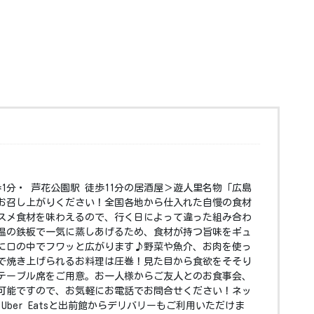
歩1分・ 芦花公園駅 徒歩11分の居酒屋＞遊人里名物「広島
お召し上がりください！全国各地から仕入れた自慢の食材
スメ食材を味わえるので、行く日によって違った組み合わ
温の鉄板で一気に蒸しあげるため、食材が持つ旨味をギュ
に口の中でフワッと広がります♪野菜や魚介、お肉を使っ
で焼き上げられるお料理は圧巻！見た目から食欲をそそり
テーブル席をご用意。お一人様からご友人とのお食事会、
可能ですので、お気軽にお電話でお問合せください！ネッ
Uber Eatsと出前館からデリバリーもご利用いただけま