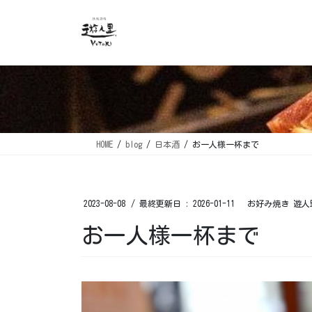
コ
ナ
ン
ビ
テ
ゲ
ン
ー
ツ
シ
に
ョ
移
ン
動
に
移
HOME
blog
日本酒
お一人様一杯まで️ ⁡
動
2023-08-08
/ 最終更新日 :
2026-01-11
お好み焼き 遊人
お一人様一杯まで️ ⁡