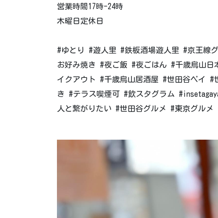
営業時間17時-24時
木曜日定休日
#ゆとり #遊人里 #鉄板酒場遊人里 #京王線
お好み焼き #夜ご飯 #夜ごはん #千歳烏山日
イクアウト #千歳烏山居酒屋 #世田谷ペイ #
き #テラス喫煙可 #飲スタグラム #inseta
人と繋がりたい #世田谷グルメ #東京グルメ #