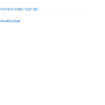
/A1318/A131809/13291182/
KQVaND3aSkw6