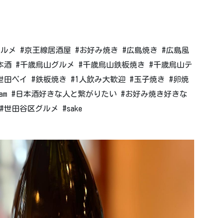
グルメ #京王線居酒屋 #お好み焼き #広島焼き #広島風
本酒 #千歳烏山グルメ #千歳烏山鉄板焼き #千歳烏山テ
世田ペイ #鉄板焼き #1人飲み大歓迎 #玉子焼き #卵焼
gayam #日本酒好きな人と繋がりたい #お好み焼き好きな
世田谷区グルメ #sake