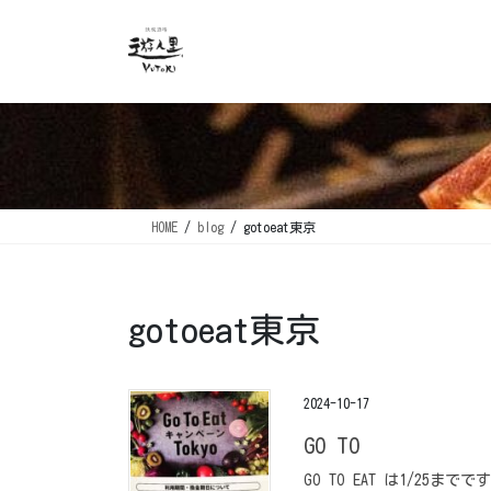
コ
ナ
ン
ビ
テ
ゲ
ン
ー
ツ
シ
に
ョ
移
ン
動
に
移
HOME
blog
gotoeat東京
動
gotoeat東京
2024-10-17
GO TO
GO TO EAT は1/25ま