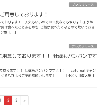
プレスリリース
ご用意しております！
ております！ 天気もいいので1010焼きでもやりましょうか
は実は食べたことあるかも ご飯が食べたくなるので炊いておき
ーン参 […]
プレスリリース
ご用意しております！！ 牡蠣もパンパンです
おります！！ 牡蠣もパンパンですよ！！ goto eatキャン
 ぐるなびよりご予約お願いします！ #ゆとり #遊人里 #
ペ
ペ
ペ
1
2
3
»
ー
ー
ー