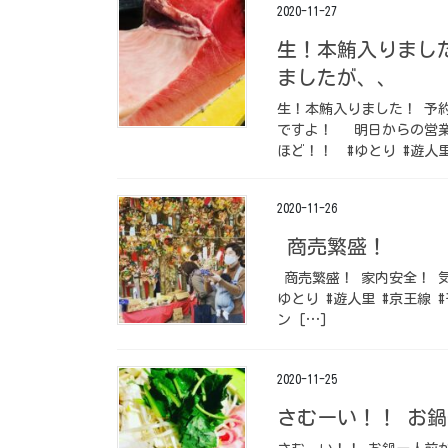
2020-11-27
生！本鮪入りまし
ましたが、、
生！本鮪入りました！ 予
ですよ！ 明日からの営
ほど！！ #ゆとり #遊人里
2020-11-26
商売繁盛！
商売繁盛！ 家内安全！ 
ゆとり #遊人里 #京王線 #
ン […]
2020-11-25
さむーい！！ お