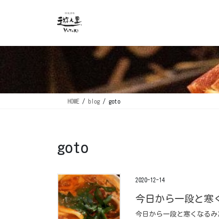
コ
ナ
ン
ビ
テ
ゲ
ン
ー
ツ
シ
に
ョ
移
ン
動
に
移
HOME
blog
goto
動
goto
2020-12-14
今日から一段と寒
今日から一段と寒くなるみ