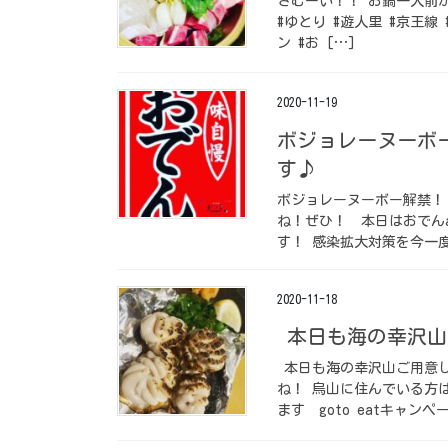
さむーい！！ お鍋一人
#ゆとり #遊人里 #京王線 
ン #お […]
2020-11-19
ボジョレーヌーボー
す♪
ボジョレーヌーボー解禁！
ね！ぜひ！ 本日はおでん
す！ 感染拡大対策を今一度
2020-11-18
本日も海の幸沢山
本日も海の幸沢山ご用意し
ね！ 烏山に住んでいる方
ます goto eatキャンペ