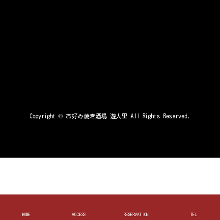
Copyright ©
お好み焼き酒場 遊人里
All Rights Reserved.
HOME
ACCESS
RESERVATION
TEL