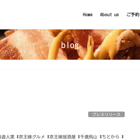
Home
About us
ご予約
blog
プレスリリース
場遊人里 #京王線グルメ #京王線居酒屋 #千歳烏山 #ちとから #