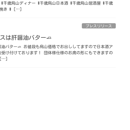
 #千歳烏山ディナー #千歳烏山日本酒 #千歳烏山居酒屋 #千歳
き # […]
プレスリリース
スは肝醤油バター🧈
醤油バター🧈 お値段も烏山価格でお出ししてますので日本酒ア
予約受け付けております！ 団体様仕様のお席の形にもできますの
[…]