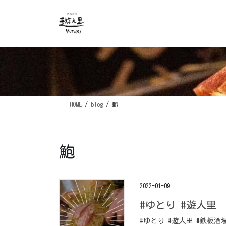
コ
ナ
ン
ビ
テ
ゲ
ン
ー
ツ
シ
に
ョ
移
ン
動
に
移
HOME
blog
鮑
動
鮑
2022-01-09
#ゆとり #遊人里
#ゆとり #遊人里 #鉄板酒