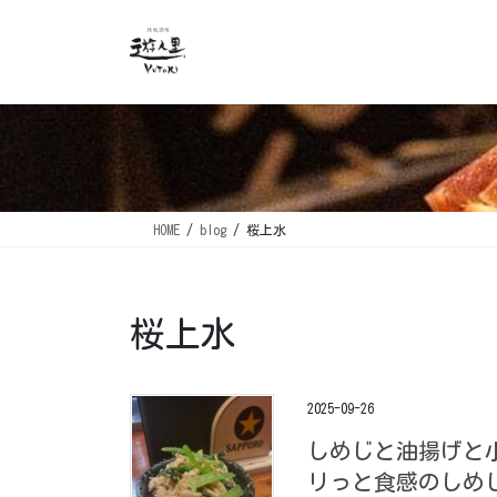
コ
ナ
ン
ビ
テ
ゲ
ン
ー
ツ
シ
に
ョ
移
ン
動
に
移
HOME
blog
桜上水
動
桜上水
2025-09-26
しめじと油揚げと
リっと食感のしめ